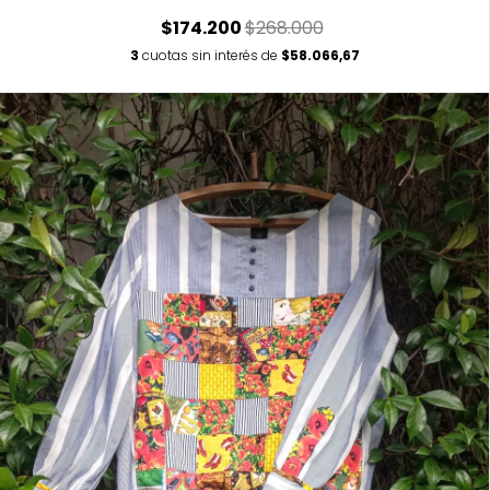
$174.200
$268.000
3
cuotas sin interés de
$58.066,67