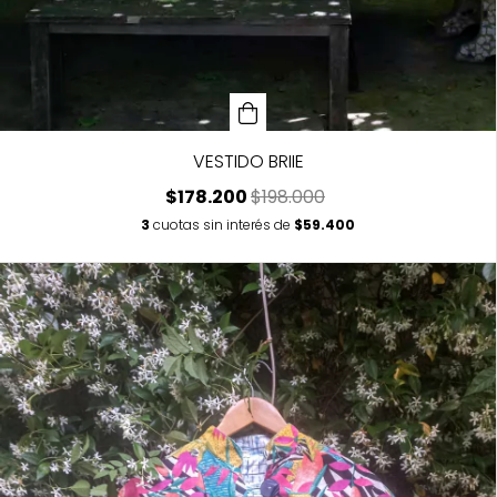
VESTIDO BRIIE
$178.200
$198.000
3
cuotas sin interés de
$59.400