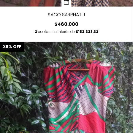
SACO SARPHATI 1
$460.000
3
cuotas sin interés de
$153.333,33
35
%
OFF