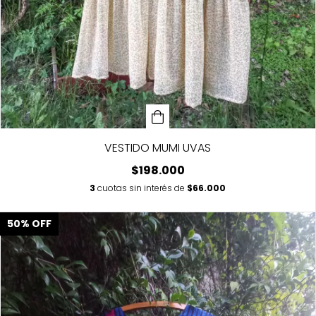
VESTIDO MUMI UVAS
$198.000
3
cuotas sin interés de
$66.000
50
%
OFF