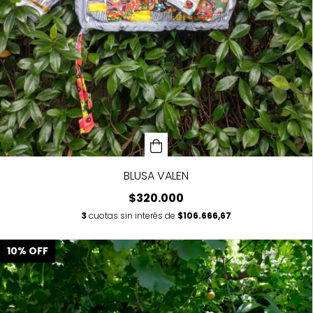
BLUSA VALEN
$320.000
3
cuotas sin interés de
$106.666,67
10
%
OFF