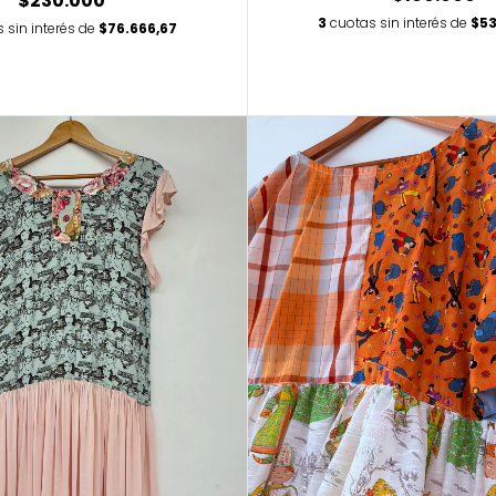
$230.000
3
cuotas sin interés de
$53
 sin interés de
$76.666,67