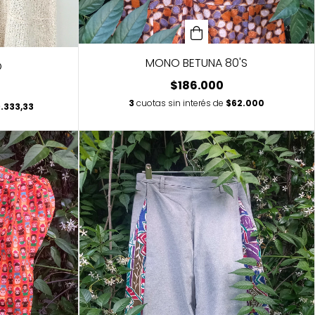
MONO BETUNA 80'S
O
$186.000
3
cuotas sin interés de
$62.000
.333,33