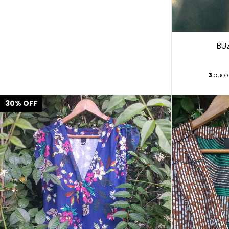
BU
3
cuot
30
%
OFF