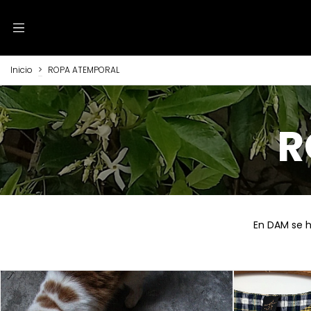
Inicio
>
ROPA ATEMPORAL
R
En DAM se h