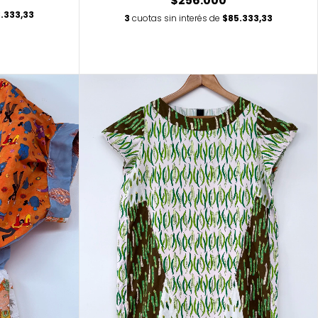
$256.000
.333,33
3
cuotas sin interés de
$85.333,33