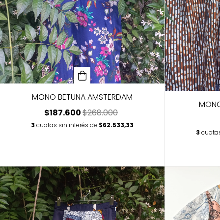
MONO BETUNA AMSTERDAM
MONO
$187.600
$268.000
3
cuotas sin interés de
$62.533,33
3
cuotas