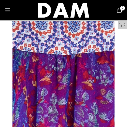
0
1
/
2