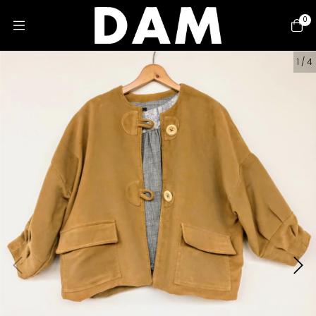
0
1
/
4