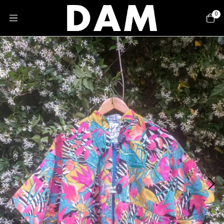
0
1
/
4