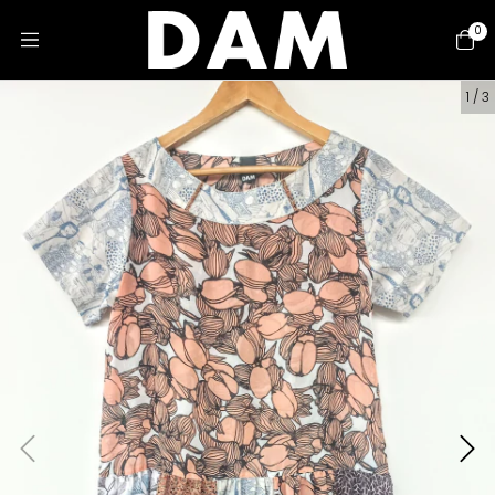
0
1
/
3