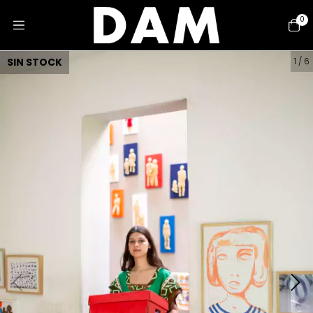
0
SIN STOCK
1
/
6